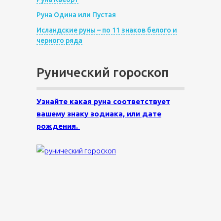
Руна Одина или Пустая
Исландские руны – по 11 знаков белого и
черного ряда
Рунический гороскоп
Узнайте какая руна соответствует
вашему знаку зодиака, или дате
рождения.