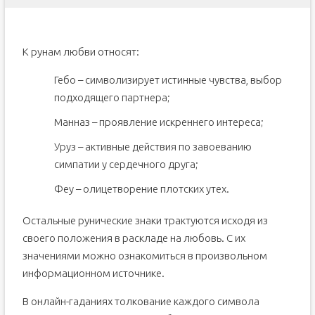
К рунам любви относят:
Гебо – символизирует истинные чувства, выбор
подходящего партнера;
Манназ – проявление искреннего интереса;
Уруз – активные действия по завоеванию
симпатии у сердечного друга;
Феу – олицетворение плотских утех.
Остальные рунические знаки трактуются исходя из
своего положения в раскладе на любовь. С их
значениями можно ознакомиться в произвольном
информационном источнике.
В онлайн-гаданиях толкование каждого символа